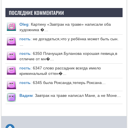
ПОСЛЕДНИЕ КОММЕНТАРИИ
Оleg
:
Картину «Завтрак на траве» написали оба
художника �…
гость
:
не догадаться,что у ребёнка может быть сын.
…
гость
:
6350 Плачущая.Буланова хорошая певица,в
отличие от мн�…
гость
:
6347 слово рассадник всегда имело
криминальный оттен�…
гость
:
6345 была Роксанда,теперь Роксана…
Вадим
:
Завтрак на траве написал Мане, а не Моне…