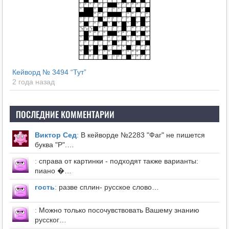
Кейворд № 3494 “Тут”
2 года назад
ПОСЛЕДНИЕ КОММЕНТАРИИ
Виктор Сед
:
В кейворде №2283 "Фаг" не пишется
буква "Р".…
:
справа от картинки - подходят также варианты:
пиано �…
гость
:
разве сплин- русское слово…
:
Можно только посочувствовать Вашему знанию
русског…