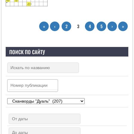
«
‹
2
3
4
5
›
»
ПОИСК ПО САЙТУ