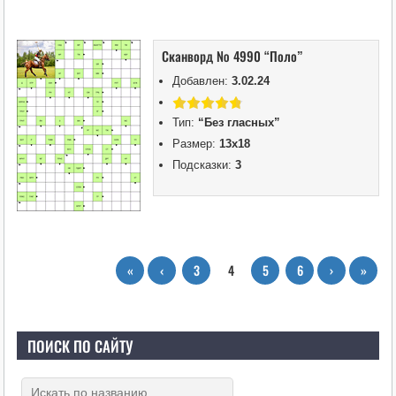
Сканворд № 4990 “Поло”
Добавлен:
3.02.24
Тип:
“Без гласных”
Размер:
13х18
Подсказки:
3
«
‹
3
4
5
6
›
»
ПОИСК ПО САЙТУ