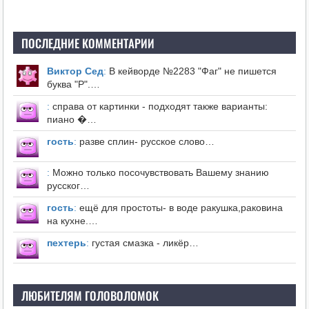
ПОСЛЕДНИЕ КОММЕНТАРИИ
Виктор Сед
:
В кейворде №2283 "Фаг" не пишется
буква "Р".…
:
справа от картинки - подходят также варианты:
пиано �…
гость
:
разве сплин- русское слово…
:
Можно только посочувствовать Вашему знанию
русског…
гость
:
ещё для простоты- в воде ракушка,раковина
на кухне.…
пехтерь
:
густая смазка - ликёр…
ЛЮБИТЕЛЯМ ГОЛОВОЛОМОК