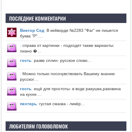
ПОСЛЕДНИЕ КОММЕНТАРИИ
Виктор Сед
:
В кейворде №2283 "Фаг" не пишется
буква "Р".…
:
справа от картинки - подходят также варианты:
пиано �…
гость
:
разве сплин- русское слово…
:
Можно только посочувствовать Вашему знанию
русског…
гость
:
ещё для простоты- в воде ракушка,раковина
на кухне.…
пехтерь
:
густая смазка - ликёр…
ЛЮБИТЕЛЯМ ГОЛОВОЛОМОК