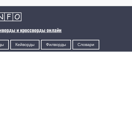
анворды и кроссворды онлайн
ды
Кейворды
Филворды
Словари