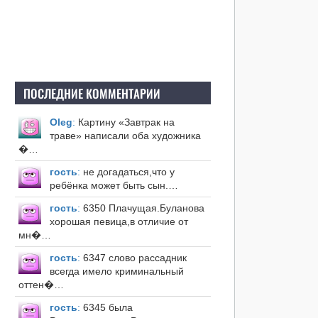
ПОСЛЕДНИЕ КОММЕНТАРИИ
Оleg
:
Картину «Завтрак на
траве» написали оба художника
�…
гость
:
не догадаться,что у
ребёнка может быть сын.…
гость
:
6350 Плачущая.Буланова
хорошая певица,в отличие от
мн�…
гость
:
6347 слово рассадник
всегда имело криминальный
оттен�…
гость
:
6345 была