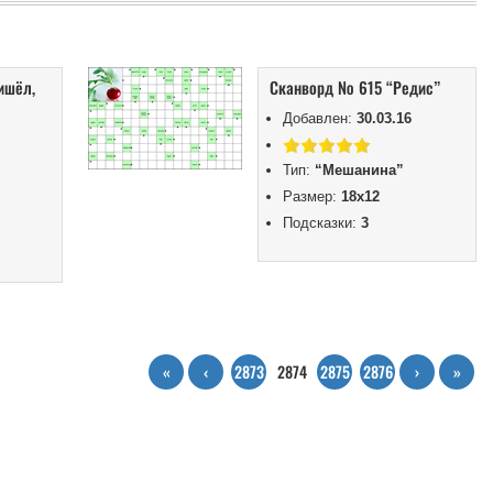
ишёл,
Сканворд № 615 “Редис”
Добавлен:
30.03.16
Тип:
“Мешанина”
Размер:
18х12
Подсказки:
3
«
‹
2873
2874
2875
2876
›
»