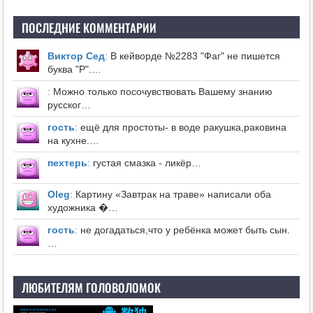
ПОСЛЕДНИЕ КОММЕНТАРИИ
Виктор Сед
:
В кейворде №2283 "Фаг" не пишется
буква "Р".…
:
Можно только посочувствовать Вашему знанию
русског…
гость
:
ещё для простоты- в воде ракушка,раковина
на кухне.…
пехтерь
:
густая смазка - ликёр…
Оleg
:
Картину «Завтрак на траве» написали оба
художника �…
гость
:
не догадаться,что у ребёнка может быть сын.
…
ЛЮБИТЕЛЯМ ГОЛОВОЛОМОК