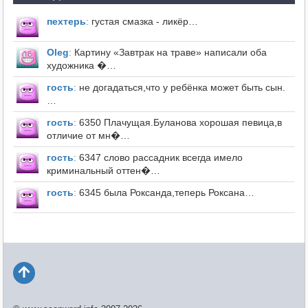
пехтерь
:
густая смазка - ликёр…
Оleg
:
Картину «Завтрак на траве» написали оба
художника �…
гость
:
не догадаться,что у ребёнка может быть сын.
…
гость
:
6350 Плачущая.Буланова хорошая певица,в
отличие от мн�…
гость
:
6347 слово рассадник всегда имело
криминальный оттен�…
гость
:
6345 была Роксанда,теперь Роксана…