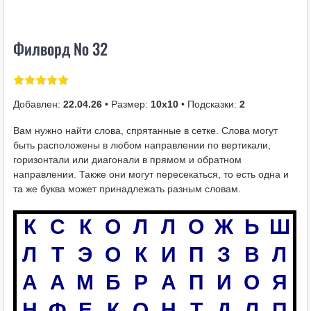
i
k
Филворд № 32
i
Добавлен:
22.04.26
• Размер:
10х10
• Подсказки:
2
Вам нужно найти слова, спрятанные в сетке. Слова могут
быть расположены в любом направлении по вертикали,
горизонтали или диагонали в прямом и обратном
направлении. Также они могут пересекаться, то есть одна и
та же буква может принадлежать разным словам.
К
С
К
О
Л
Л
О
Ж
Ь
Ш
А
Л
Т
Э
О
К
И
П
З
В
Л
А
Б
А
А
М
Б
Р
А
П
И
О
Я
Б
Б
Н
Ф
Е
К
О
Н
Т
Д
Л
П