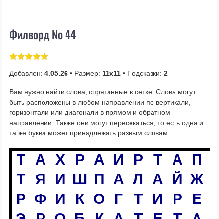
i
k
Филворд № 44
i
Добавлен:
4.05.26
• Размер:
11х11
• Подсказки:
2
Вам нужно найти слова, спрятанные в сетке. Слова могут
быть расположены в любом направлении по вертикали,
горизонтали или диагонали в прямом и обратном
направлении. Также они могут пересекаться, то есть одна и
та же буква может принадлежать разным словам.
Т
А
Х
Р
А
И
Р
Т
А
П
Т
Я
И
Ш
П
А
Л
А
Й
Ж
Р
Ф
И
К
О
Г
Т
И
Р
Е
Э
Р
О
Б
К
А
Т
Е
Т
А