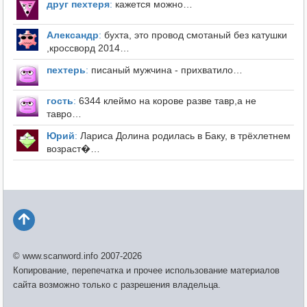
друг пехтеря
:
кажется можно…
Александр
:
бухта, это провод смотаный без катушки
,кроссворд 2014…
пехтерь
:
писаный мужчина - прихватило…
гость
:
6344 клеймо на корове разве тавр,а не
тавро…
Юрий
:
Лариса Долина родилась в Баку, в трёхлетнем
возраст�…
© www.scanword.info 2007-2026
Копирование, перепечатка и прочее использование материалов
сайта возможно только с разрешения владельца.