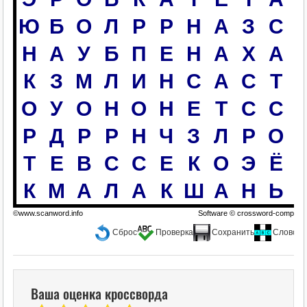
Ю
Б
О
Л
Р
Р
Н
А
З
С
Н
А
У
Б
П
Е
Н
А
Х
А
К
З
М
Л
И
Н
С
А
С
Т
О
У
О
Н
О
Н
Е
Т
С
С
Р
Д
Р
Р
Н
Ч
З
Л
Р
О
Т
Е
В
С
С
Е
К
О
Э
Ё
К
М
А
Л
А
К
Ш
А
Н
Ь
©www.scanword.info
Software ©
crossword-compiler
Сброс
Проверка
Сохранить
Слово
Ваша оценка кроссворда