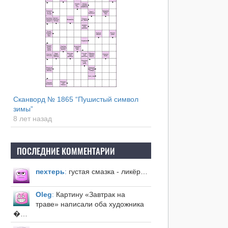
Сканворд № 1865 “Пушистый символ
зимы”
8 лет назад
ПОСЛЕДНИЕ КОММЕНТАРИИ
пехтерь
:
густая смазка - ликёр…
Оleg
:
Картину «Завтрак на
траве» написали оба художника
�…