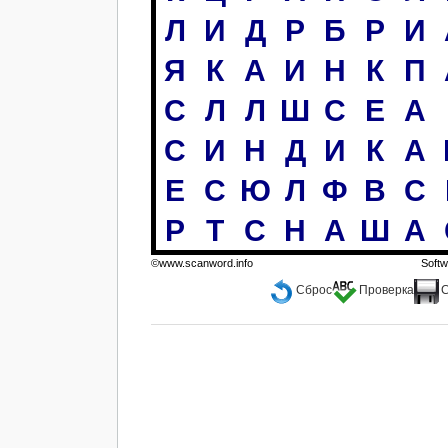
Л
И
Д
Р
Б
Р
И
Я
К
А
И
Н
К
П
С
Л
Л
Ш
С
Е
А
С
И
Н
Д
И
К
А
Е
С
Ю
Л
Ф
В
С
Р
Т
С
Н
А
Ш
А
©www.scanword.info
Soft
Сброс
Проверка