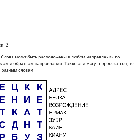
ки:
2
е. Слова могут быть расположены в любом направлении по
ямом и обратном направлении. Также они могут пересекаться, то
ь разным словам.
Е
Ц
К
К
АДРЕС
Е
Н
И
Е
БЕЛКА
ВОЗРОЖДЕНИЕ
Т
К
А
Т
ЕРМАК
ЗУБР
С
Д
Н
Т
КАИН
Р
Б
У
З
КИАНУ