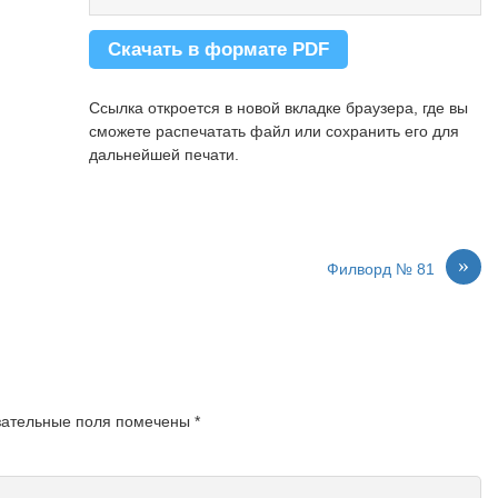
ФЛЮС
ШАНС
Скачать в формате PDF
ШИВА
ЮНГА
Ссылка откроется в новой вкладке браузера, где вы
сможете распечатать файл или сохранить его для
дальнейшей печати.
»
Филворд № 81
зательные поля помечены
*