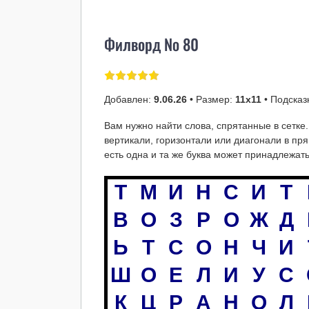
Филворд № 80
Добавлен:
9.06.26
• Размер:
11х11
• Подсказ
Вам нужно найти слова, спрятанные в сетк
вертикали, горизонтали или диагонали в пр
есть одна и та же буква может принадлежат
Т
М
И
Н
С
И
Т
В
О
З
Р
О
Ж
Д
Ь
Т
С
О
Н
Ч
И
Ш
О
Е
Л
И
У
С
К
Ц
Р
А
Н
О
Л