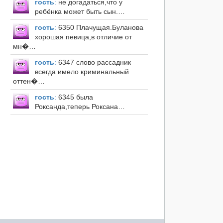
гость
:
не догадаться,что у
ребёнка может быть сын.…
гость
:
6350 Плачущая.Буланова
хорошая певица,в отличие от
мн�…
гость
:
6347 слово рассадник
всегда имело криминальный
оттен�…
гость
:
6345 была
Роксанда,теперь Роксана…