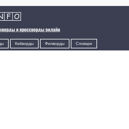
анворды и кроссворды онлайн
ды
Кейворды
Филворды
Словари