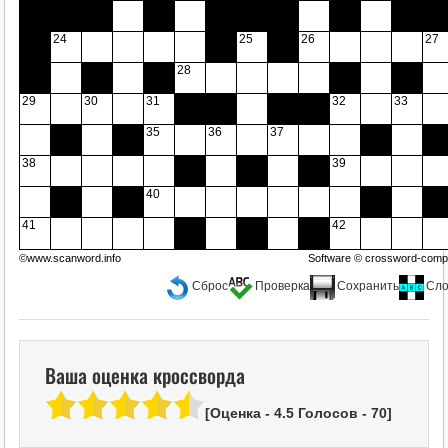
24
25
26
27
28
29
30
31
32
33
35
36
37
38
39
40
41
42
©www.scanword.info
Software ©
crossword-compi
Сброс
Проверка
Сохранить
Сло
Ваша оценка кроссворда
[Оценка -
4.5
Голосов -
70
]