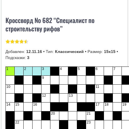
i
k
Кроссворд № 682 “Специалист по
i
строительству рифов”
Добавлен:
12.11.16
• Тип:
Классический
• Размер:
15х15
•
Подсказки:
3
1
2
3
4
5
6
7
9
10
11
12
13
14
15
16
17
18
19
20
21
22
23