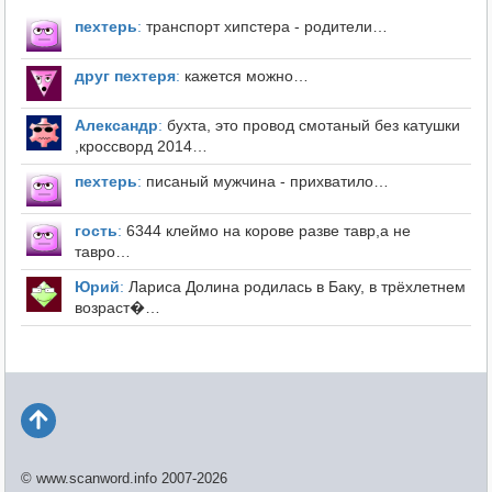
пехтерь
:
транспорт хипстера - родители…
друг пехтеря
:
кажется можно…
Александр
:
бухта, это провод смотаный без катушки
,кроссворд 2014…
пехтерь
:
писаный мужчина - прихватило…
гость
:
6344 клеймо на корове разве тавр,а не
тавро…
Юрий
:
Лариса Долина родилась в Баку, в трёхлетнем
возраст�…
© www.scanword.info 2007-2026