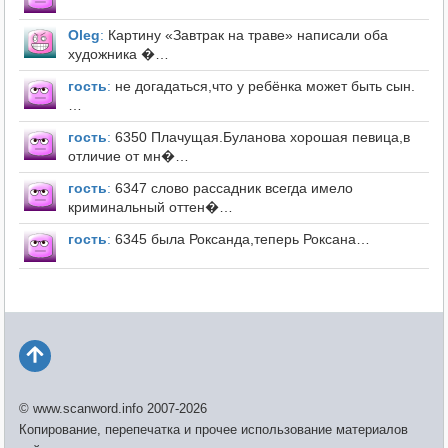
Оleg
:
Картину «Завтрак на траве» написали оба
художника �…
гость
:
не догадаться,что у ребёнка может быть сын.
…
гость
:
6350 Плачущая.Буланова хорошая певица,в
отличие от мн�…
гость
:
6347 слово рассадник всегда имело
криминальный оттен�…
гость
:
6345 была Роксанда,теперь Роксана…
© www.scanword.info 2007-2026
Копирование, перепечатка и прочее использование материалов