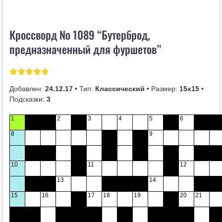
i
k
Кроссворд № 1089 “Бутерброд,
i
предназначенный для фуршетов”
Добавлен:
24.12.17
• Тип:
Классический
• Размер:
15х15
•
Подсказки:
3
1
2
3
4
5
6
8
9
10
11
12
13
14
15
16
17
18
19
20
21