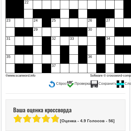
22
23
24
25
26
27
29
30
31
32
33
34
35
36
37
©www.scanword.info
Software ©
crossword-compi
Сброс
Проверка
Сохранить
Сло
Ваша оценка кроссворда
[Оценка -
4.9
Голосов -
56
]