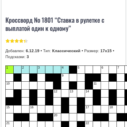
i
k
Кроссворд № 1801 “Ставка в рулетке с
i
выплатой один к одному”
Добавлен:
6.12.19
• Тип:
Классический
• Размер:
17х15
•
Подсказки:
3
1
2
3
4
5
6
7
9
10
11
12
13
14
15
16
17
18
20
21
22