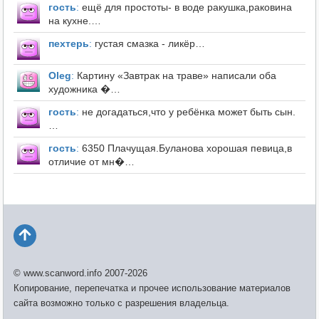
гость
:
ещё для простоты- в воде ракушка,раковина
на кухне.…
пехтерь
:
густая смазка - ликёр…
Оleg
:
Картину «Завтрак на траве» написали оба
художника �…
гость
:
не догадаться,что у ребёнка может быть сын.
…
гость
:
6350 Плачущая.Буланова хорошая певица,в
отличие от мн�…
© www.scanword.info 2007-2026
Копирование, перепечатка и прочее использование материалов
сайта возможно только с разрешения владельца.