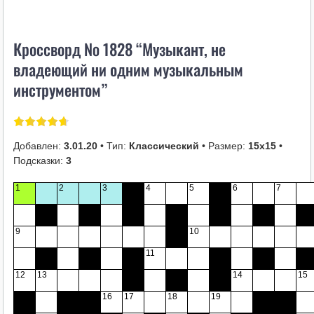
i
k
Кроссворд № 1828 “Музыкант, не
i
владеющий ни одним музыкальным
инструментом”
Добавлен:
3.01.20
• Тип:
Классический
• Размер:
15х15
•
Подсказки:
3
1
2
3
4
5
6
7
9
10
11
12
13
14
15
16
17
18
19