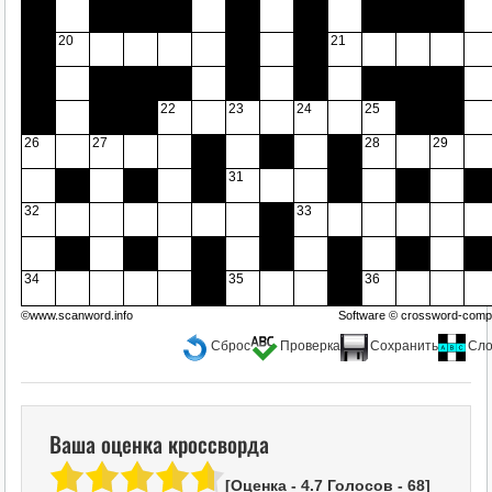
20
21
22
23
24
25
26
27
28
29
31
32
33
34
35
36
©www.scanword.info
Software ©
crossword-compi
Сброс
Проверка
Сохранить
Сло
Ваша оценка кроссворда
[Оценка -
4.7
Голосов -
68
]