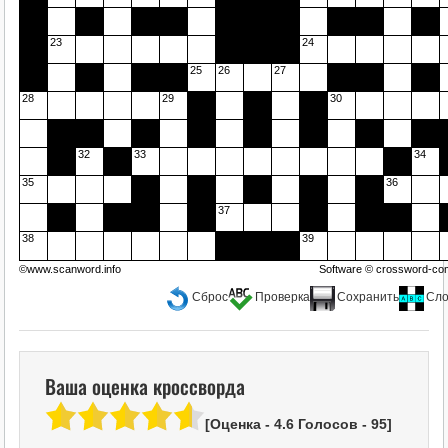
23
24
25
26
27
28
29
30
32
33
34
35
36
37
38
39
©www.scanword.info
Software ©
crossword-com
Сброс
Проверка
Сохранить
Сло
Ваша оценка кроссворда
[Оценка -
4.6
Голосов -
95
]