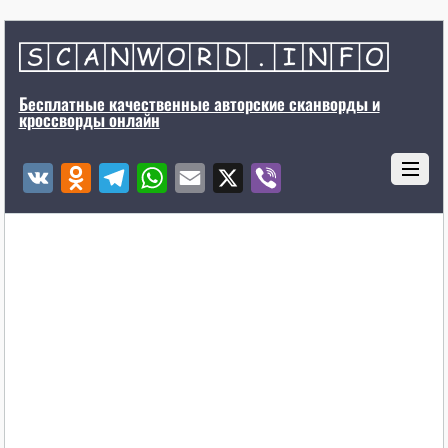
Бесплатные качественные авторские сканворды и
кроссворды онлайн
V
O
T
W
E
X
V
K
d
e
h
m
i
n
l
a
a
b
o
e
t
i
e
k
g
s
l
r
l
r
A
a
a
p
s
m
p
s
n