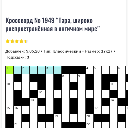
i
k
Кроссворд № 1949 “Тара, широко
i
распространённая в античном мире”
Добавлен:
5.05.20
• Тип:
Классический
• Размер:
17х17
•
Подсказки:
3
1
2
3
4
5
6
8
9
10
11
12
13
14
15
16
17
1
19
20
21
22