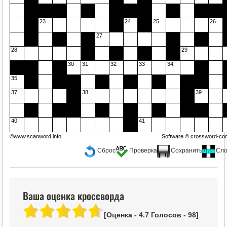
23
24
25
26
27
28
29
30
31
32
33
34
35
37
38
39
40
41
©www.scanword.info
Software ©
crossword-com
Сброс
Проверка
Сохранить
Сло
Ваша оценка кроссворда
[Оценка -
4.7
Голосов -
98
]