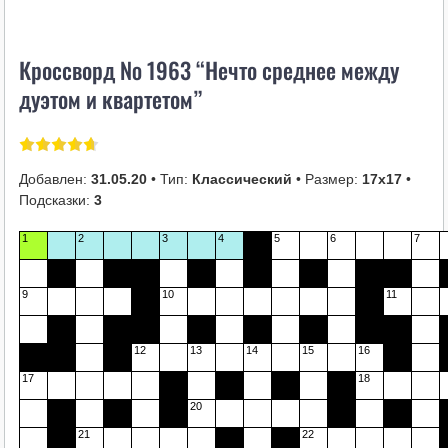
i
k
Кроссворд № 1963 “Нечто среднее между
i
дуэтом и квартетом”
Добавлен:
31.05.20
• Тип:
Классический
• Размер:
17х17
•
Подсказки:
3
1
2
3
4
5
6
7
9
10
11
12
13
14
15
16
17
18
20
21
22