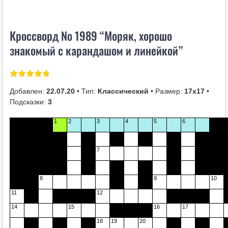
i
k
Кроссворд № 1989 “Моряк, хорошо
i
знакомый с карандашом и линейкой”
Добавлен:
22.07.20
• Тип:
Классический
• Размер:
17х17
•
Подсказки:
3
1
2
3
4
5
6
7
8
9
10
11
12
14
15
16
17
18
19
20