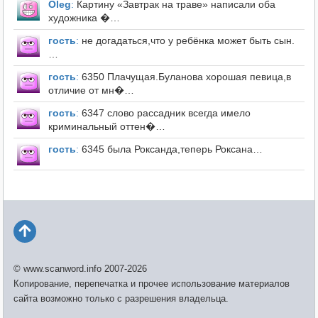
Оleg
:
Картину «Завтрак на траве» написали оба
художника �…
гость
:
не догадаться,что у ребёнка может быть сын.
…
гость
:
6350 Плачущая.Буланова хорошая певица,в
отличие от мн�…
гость
:
6347 слово рассадник всегда имело
криминальный оттен�…
гость
:
6345 была Роксанда,теперь Роксана…
© www.scanword.info 2007-2026
Копирование, перепечатка и прочее использование материалов
сайта возможно только с разрешения владельца.