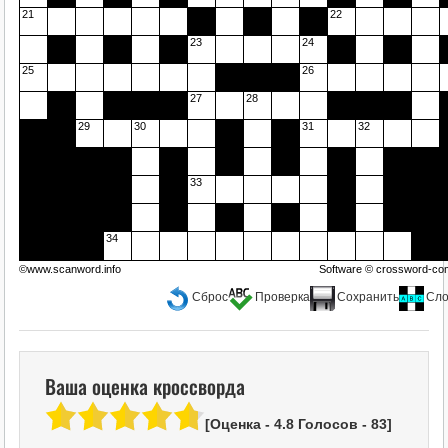
21
22
23
24
25
26
27
28
29
30
31
32
33
34
©www.scanword.info
Software ©
crossword-com
Сброс
Проверка
Сохранить
Сло
Ваша оценка кроссворда
[Оценка -
4.8
Голосов -
83
]