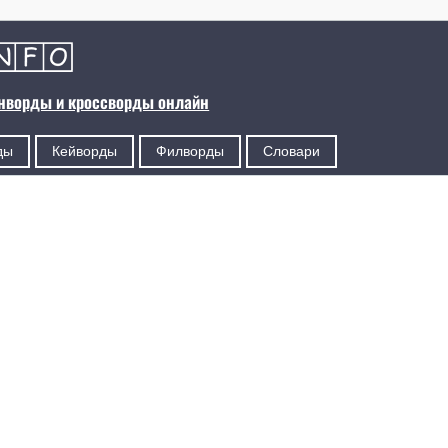
анворды и кроссворды онлайн
ды
Кейворды
Филворды
Словари