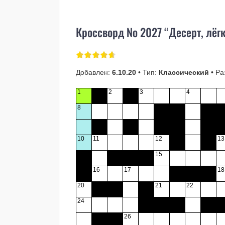
Кроссворд № 2027 “Десерт, лёг
Добавлен:
6.10.20
• Тип:
Классический
• Ра
1
2
3
4
8
10
11
12
13
15
16
17
18
20
21
22
24
26