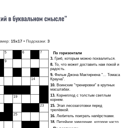
кий в буквальном смысле”
змер:
15х17
• Подсказки:
3
5
6
7
По горизонтали
3.
Гриб, которым можно похвалиться.
9
8.
То, что может доставить нам покой и
радость.
9.
Фильм Джона Мактирнена "... Томаса
14
Крауна".
10.
Воинские "тренировки" в крупных
масштабах.
13.
Корнеплод с толстым светлым
19
корнем.
23
15.
Этап лесозаготовки перед
трелёвкой.
25
16.
Любитель поиграть напёрстками.
18.
Питейное заведение, которое часто
упоминал Есенин.