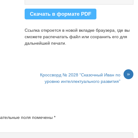
камешек.
29.
"Прокладка" во рту боксёра.
Скачать в формате PDF
30.
Древесный лист составе фанеры.
31.
Крутой кипяток по-простому.
33.
Взрывчатка, нечувствительная к
Ссылка откроется в новой вкладке браузера, где вы
ударам.
сможете распечатать файл или сохранить его для
35.
Ткань красного цвета.
дальнейшей печати.
36.
Часть растения, хранящая его
семена.
37.
Одежда, подобная кафтану.
38.
Музыка из Нового Орлеана.
40.
Архитектурная деталь - плита над
»
колонной.
Кроссворд № 2028 “Сказочный Иван по
41.
На страже спокойствия парижан.
уровню интеллектуального развития”
42.
Выпуклая замкнутая плоская
кривая.
зательные поля помечены
*