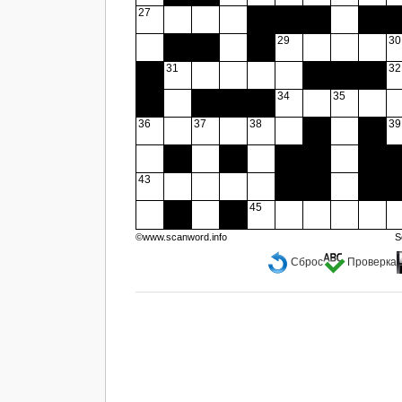
27
29
30
31
32
34
35
36
37
38
39
43
45
©www.scanword.info
S
Сброс
Проверка