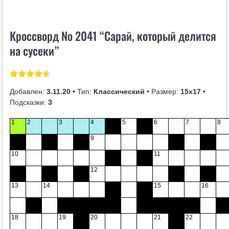
i
k
Кроссворд № 2041 “Сарай, который делится
i
на сусеки”
Добавлен:
3.11.20
• Тип:
Классический
• Размер:
15х17
•
Подсказки:
3
1
2
3
4
5
6
7
8
9
10
11
12
13
14
15
16
18
19
20
21
22