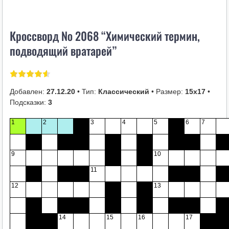
i
k
Кроссворд № 2068 “Химический термин,
i
подводящий вратарей”
Добавлен:
27.12.20
• Тип:
Классический
• Размер:
15х17
•
Подсказки:
3
1
2
3
4
5
6
7
9
10
11
12
13
14
15
16
17