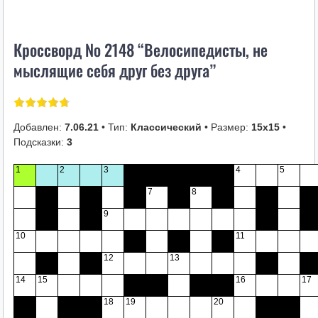
i
k
Кроссворд № 2148 “Велосипедисты, не
i
мыслящие себя друг без друга”
Добавлен:
7.06.21
• Тип:
Классический
• Размер:
15х15
•
Подсказки:
3
1
2
3
4
5
7
8
9
10
11
12
13
14
15
16
17
18
19
20