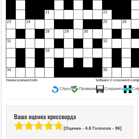
21
22
23
24
25
26
28
29
30
31
32
33
34
35
©www.scanword.info
Software ©
crossword-compi
Сброс
Проверка
Сохранить
Сло
Ваша оценка кроссворда
[Оценка -
4.8
Голосов -
96
]