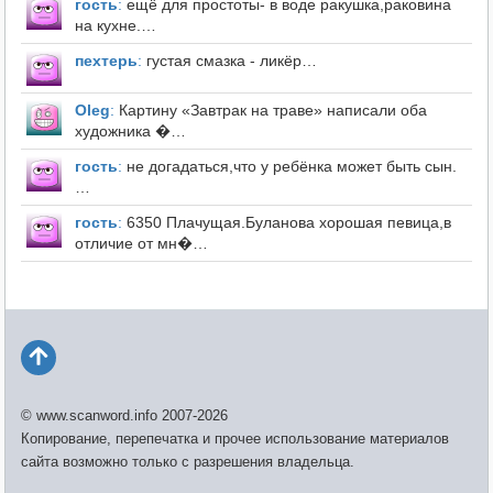
гость
:
ещё для простоты- в воде ракушка,раковина
на кухне.…
пехтерь
:
густая смазка - ликёр…
Оleg
:
Картину «Завтрак на траве» написали оба
художника �…
гость
:
не догадаться,что у ребёнка может быть сын.
…
гость
:
6350 Плачущая.Буланова хорошая певица,в
отличие от мн�…
© www.scanword.info 2007-2026
Копирование, перепечатка и прочее использование материалов
сайта возможно только с разрешения владельца.