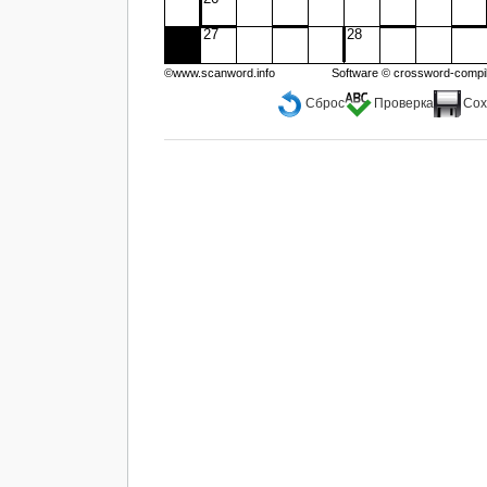
27
28
©www.scanword.info
Software ©
crossword-compi
Сброс
Проверка
Сох