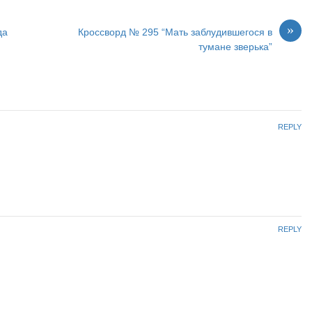
»
да
Кроссворд № 295 “Мать заблудившегося в
тумане зверька”
REPLY
REPLY