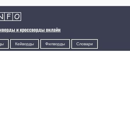
анворды и кроссворды онлайн
ды
Кейворды
Филворды
Словари