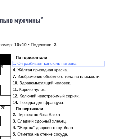
только мужчины”
азмер:
10х10
• Подсказки:
3
По горизонтали
1.
Он разбивает капсюль патрона.
9
4.
Жёлтая природная краска.
7.
Изображение объёмного тела на плоскости.
10.
Здравомыслящий человек.
11.
Короче чулок.
12.
Колючий неистребимый сорняк.
14.
Поездка для француза.
20
По вертикали
15.
Крепостная высоким стилем.
2.
Пиршество бога Вакха.
16.
Личный транспорт в гараже.
3.
Сладкий сдобный хлебец.
18.
Вечерний "замор червячка".
4.
"Жертва" дворового футбола.
21.
Мелкая мошкара из тайги.
5.
Отметка на стенке сосуда.
24.
"Венец творенья, дивная …".