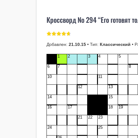
Кроссворд № 294 “Его готовят 
Добавлен:
21.10.15
• Тип:
Классический
• Р
1
2
3
4
5
6
7
8
10
11
12
13
14
15
16
17
18
19
21
22
23
24
25
26