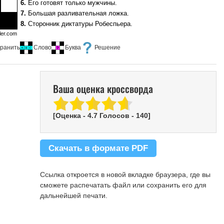
6.
Его готовят только мужчины.
25.
Профессионал на бирже.
7.
Большая разливательная ложка.
26.
Мужчина с внешностью Аполлона.
8.
Сторонник диктатуры Робеспьера.
27.
Мера компьютерной информации.
ler.com
9.
Резиновая оболочка колеса.
28.
60 или 100 на лампочке.
12.
Итог "встречи" с крапивой.
ранить
Слово
Буква
Решение
13.
Он " не играет в хоккей".
16.
Горная территория в Чили.
17.
Корона восточных правителей.
Ваша оценка кроссворда
19.
Безрукавка поверх рубашки.
20.
"Шахта", вырытая лисой.
22.
Заскорузлый снежный пласт.
[Оценка -
4.7
Голосов -
140
]
23.
Друг Слонёнка и Мартышки.
Скачать в формате PDF
Ссылка откроется в новой вкладке браузера, где вы
сможете распечатать файл или сохранить его для
дальнейшей печати.