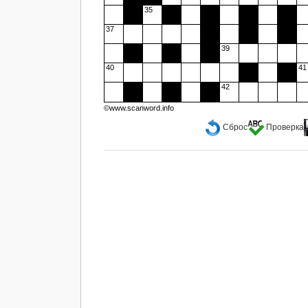
35
37
39
40
41
42
©www.scanword.info
Сброс
Проверка