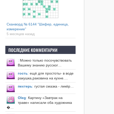
Сканворд № 6144 “Шифер, единица,
измерение”
5 месяцев назад
ПОСЛЕДНИЕ КОММЕНТАРИИ
:
Можно только посочувствовать
Вашему знанию русског…
гость
:
ещё для простоты- в воде
ракушка,раковина на кухне.…
пехтерь
:
густая смазка - ликёр…
Оleg
:
Картину «Завтрак на
траве» написали оба художника
�…