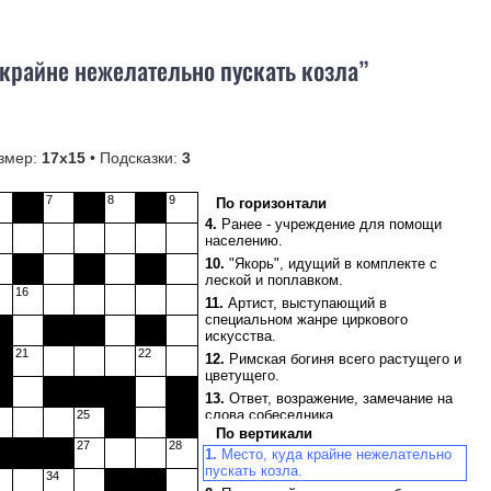
крайне нежелательно пускать козла”
змер:
17х15
• Подсказки:
3
7
8
9
По горизонтали
4.
Ранее - учреждение для помощи
населению.
10.
"Якорь", идущий в комплекте с
леской и поплавком.
16
11.
Артист, выступающий в
специальном жанре циркового
искусства.
21
22
12.
Римская богиня всего растущего и
цветущего.
13.
Ответ, возражение, замечание на
слова собеседника.
25
По вертикали
15.
Староанглийская овчарка с густой
27
28
светлой шерстью.
1.
Место, куда крайне нежелательно
пускать козла.
34
17.
Ядовитая трава семейства