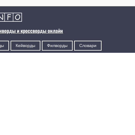
анворды и кроссворды онлайн
ды
Кейворды
Филворды
Словари