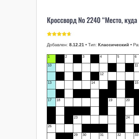
Кроссворд № 2240 “Место, куда 
Добавлен:
8.12.21
• Тип:
Классический
• Ра
1
2
3
4
5
6
10
11
12
13
14
15
17
18
19
20
23
24
26
29
30
31
32
33