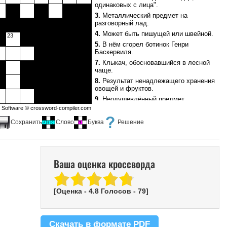
одинаковых с лица".
18.
Активная готовность к
выполнению трудного дела.
3.
Металлический предмет на
разговорный лад.
19.
Подруга, которую Моська учила
жизни в известной басне.
4.
Может быть пишущей или швейной.
23
24.
Неожиданное обстоятельство с
5.
В нём сгорел ботинок Генри
осложнениями.
Баскервиля.
25.
Часть сбруи, иногда попадающая
7.
Клыкач, обосновавшийся в лесной
под хвост человеку.
чаще.
26.
Лучше них могут быть только они
8.
Результат ненадлежащего хранения
сами.
овощей и фруктов.
9.
Неодушевлённый предмет,
которому слепо поклоняются.
Software ©
crossword-compiler.com
10.
Лирическая песня в фольклоре
Сохранить
Слово
Буква
Решение
молдаван и румын.
11.
Извечные соперники древних
греков.
12.
Ни к чему не обязывающие
Ваша оценка кроссворда
любовные интриги.
13.
"Он наказал любовью всех, чтоб в
муках верить научились".
15.
Деревянная "палка", которую
[Оценка -
4.8
Голосов -
79
]
время от времени мажут мелом.
20.
Сильное, тщеславное стремление
осуществить свою задумку.
Скачать в формате PDF
21.
Созвездие Южного полушария.