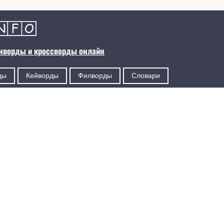
анворды и кроссворды онлайн
ды
Кейворды
Филворды
Словари