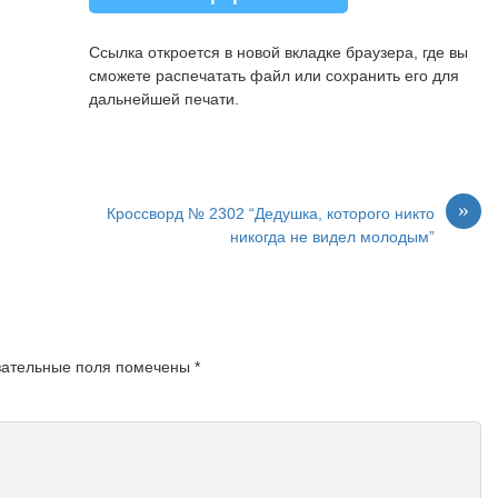
22.
Певчая птица с пёстрым
оперением.
Ссылка откроется в новой вкладке браузера, где вы
23.
Вещмешок за плечами
сможете распечатать файл или сохранить его для
красноармейца.
дальнейшей печати.
»
Кроссворд № 2302 “Дедушка, которого никто
никогда не видел молодым”
зательные поля помечены
*