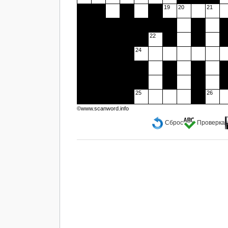
19
20
21
22
24
25
26
©www.scanword.info
Сброс
Проверка