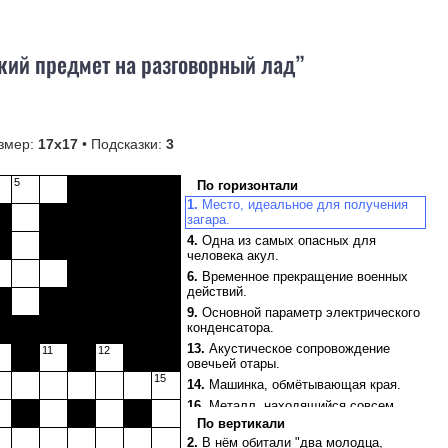
ий предмет на разговорный лад”
змер:
17х17
• Подсказки:
3
5
По горизонтали
1.
Место, идеальное для получения
загара.
4.
Одна из самых опасных для
человека акул.
6.
Временное прекращение военных
действий.
9.
Основной параметр электрического
конденсатора.
13.
Акустическое сопровождение
11
12
овечьей отары.
15
14.
Машинка, обмётывающая края.
16.
Металл, находящийся совсем
рядом с ураном.
По вертикали
17.
Русская народная подвижная игра.
2.
В нём обитали "два молодца,