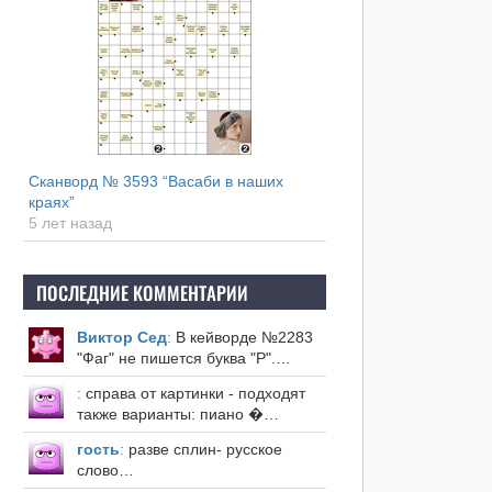
Сканворд № 3593 “Васаби в наших
краях”
5 лет назад
ПОСЛЕДНИЕ КОММЕНТАРИИ
Виктор Сед
:
В кейворде №2283
"Фаг" не пишется буква "Р".…
:
справа от картинки - подходят
также варианты: пиано �…
гость
:
разве сплин- русское
слово…