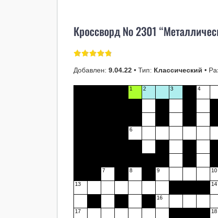
Кроссворд № 2301 “Металлическ
Добавлен:
9.04.22
• Тип:
Классический
• Ра
1
2
3
4
6
7
8
9
10
13
14
16
17
18