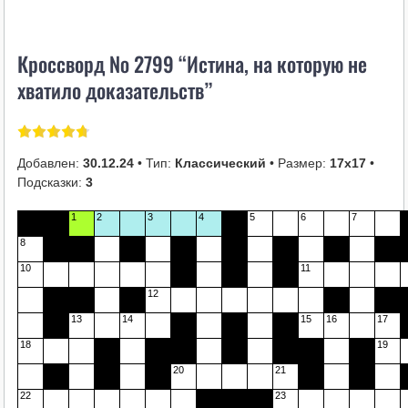
i
k
Кроссворд № 2799 “Истина, на которую не
i
хватило доказательств”
Добавлен:
30.12.24
• Тип:
Классический
• Размер:
17х17
•
Подсказки:
3
1
2
3
4
5
6
7
8
10
11
12
13
14
15
16
17
18
19
20
21
22
23