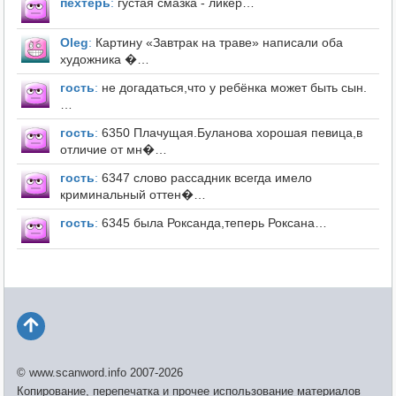
пехтерь
:
густая смазка - ликёр…
Оleg
:
Картину «Завтрак на траве» написали оба
художника �…
гость
:
не догадаться,что у ребёнка может быть сын.
…
гость
:
6350 Плачущая.Буланова хорошая певица,в
отличие от мн�…
гость
:
6347 слово рассадник всегда имело
криминальный оттен�…
гость
:
6345 была Роксанда,теперь Роксана…
© www.scanword.info 2007-2026
Копирование, перепечатка и прочее использование материалов