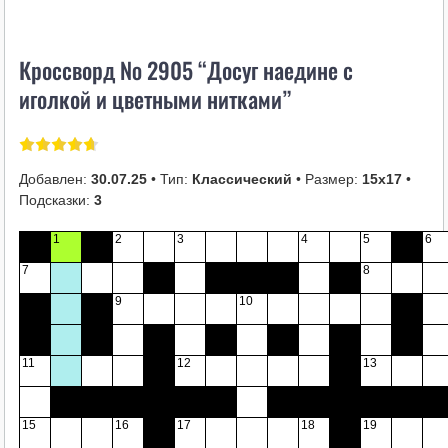
i
k
Кроссворд № 2905 “Досуг наедине с
i
иголкой и цветными нитками”
Добавлен:
30.07.25
• Тип:
Классический
• Размер:
15х17
•
Подсказки:
3
1
2
3
4
5
6
7
8
9
10
11
12
13
15
16
17
18
19