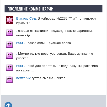
ПОСЛЕДНИЕ КОММЕНТАРИИ
Виктор Сед
:
В кейворде №2283 "Фаг" не пишется
буква "Р".…
:
справа от картинки - подходят также варианты:
пиано �…
гость
:
разве сплин- русское слово…
:
Можно только посочувствовать Вашему знанию
русског…
гость
:
ещё для простоты- в воде ракушка,раковина
на кухне.…
пехтерь
:
густая смазка - ликёр…