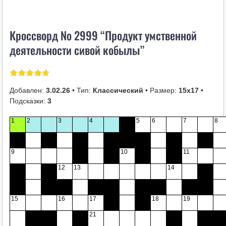
i
k
Кроссворд № 2999 “Продукт умственной
i
деятельности сивой кобылы”
Добавлен:
3.02.26
• Тип:
Классический
• Размер:
15х17
•
Подсказки:
3
1
2
3
4
5
6
7
8
9
10
11
12
13
14
15
16
17
18
19
21