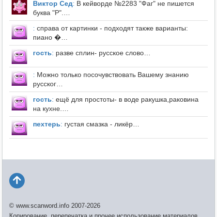
Виктор Сед
:
В кейворде №2283 "Фаг" не пишется
буква "Р".…
:
справа от картинки - подходят также варианты:
пиано �…
гость
:
разве сплин- русское слово…
:
Можно только посочувствовать Вашему знанию
русског…
гость
:
ещё для простоты- в воде ракушка,раковина
на кухне.…
пехтерь
:
густая смазка - ликёр…
© www.scanword.info 2007-2026
Копирование, перепечатка и прочее использование материалов