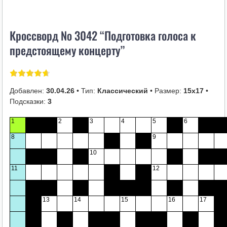
i
k
Кроссворд № 3042 “Подготовка голоса к
i
предстоящему концерту”
Добавлен:
30.04.26
• Тип:
Классический
• Размер:
15х17
•
Подсказки:
3
1
2
3
4
5
6
8
9
10
11
12
13
14
15
16
17