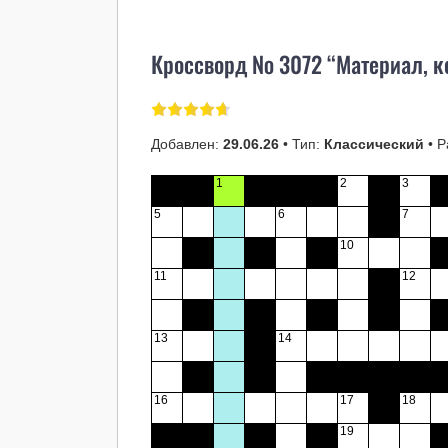
Кроссворд № 3072 “Материал, к
Добавлен:
29.06.26
• Тип:
Классический
• Р
1
2
3
5
6
7
10
11
12
13
14
16
17
18
19