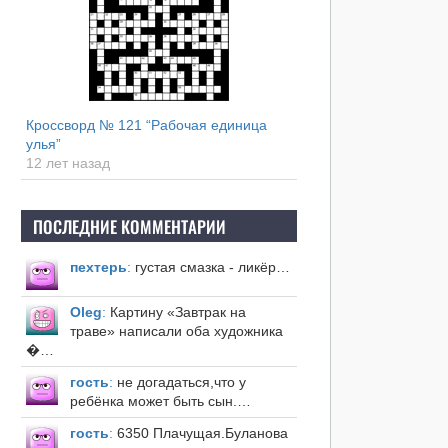
Кроссворд № 121 “Рабочая единица
улья”
12 лет назад
ПОСЛЕДНИЕ КОММЕНТАРИИ
пехтерь
:
густая смазка - ликёр…
Оleg
:
Картину «Завтрак на
траве» написали оба художника
�…
гость
:
не догадаться,что у
ребёнка может быть сын.…
гость
:
6350 Плачущая.Буланова