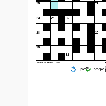
20
21
23
24
25
28
29
30
32
©www.scanword.info
S
Сброс
Проверка