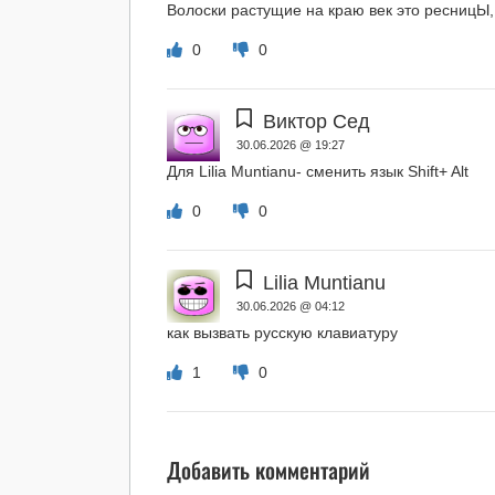
Волоски растущие на краю век это ресницЫ, 
0
0
Виктор Сед
30.06.2026 @ 19:27
Для Lilia Muntianu- сменить язык Shift+ Alt
0
0
Lilia Muntianu
30.06.2026 @ 04:12
как вызвать русскую клавиатуру
1
0
Добавить комментарий