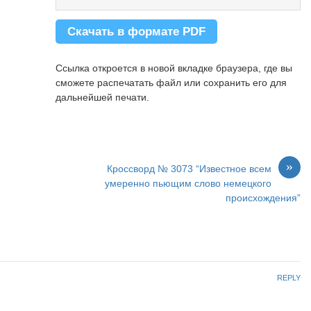
26.
Прятки, в которых роль водящего
сомнением.
достаётся полицейскому.
27.
Застолье, при котором еда есть, а
Скачать в формате PDF
стульев нет.
Ссылка откроется в новой вкладке браузера, где вы
сможете распечатать файл или сохранить его для
дальнейшей печати.
»
Кроссворд № 3073 “Известное всем
умеренно пьющим слово немецкого
происхождения”
REPLY