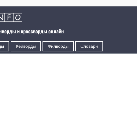
анворды и кроссворды онлайн
ды
Кейворды
Филворды
Словари