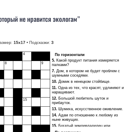
оторый не нравится экологам”
азмер:
15х17
• Подсказки:
3
4
По горизонтали
5.
Какой продукт питания измеряется
8
9
палками?
7.
Дом, в котором не будет проблем с
шумными соседями.
10.
Домик в ненецком стойбище.
11.
Одна из тех, что красят, удлиняют и
наращивают.
12.
Большой любитель шуток и
15
прибауток.
13.
Шумиха, искусственное оживление.
14.
Адам по отношению к любому из
ныне живущих.
15.
Богатый землевладелец или
скотовод в Средней Азии.