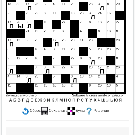
18
8
17
23
6
4
11
2
23
3
8
20
П
Л
2
2
22
8
11
18
23
3
24
16
Л
17
26
3
10
27
7
8
18
2
27
П
Ы
Л
21
11
2
19
8
4
8
18
8
17
13
5
2
17
25
20
11
23
20
П
П
8
18
4
8
11
23
5
20
23
27
9
12
2
10
7
27
8
3
23
8
Л
3
8
3
4
27
4
23
17
2
20
Л
Л
П
4
14
3
23
5
3
13
14
2
4
Л
Л
11
11
13
16
16
2
8
20
13
5
©www.scanword.info
Software ©
crossword-compiler.com
А
Б
В
Г
Д
Е
Ё
Ж
З
И
К
Л
М
Н
О
П
Р
С
Т
У
Х
Ч
Ш
Ы
Ь
Ю
Я
Сброс
Сохранить
Буква
Решение