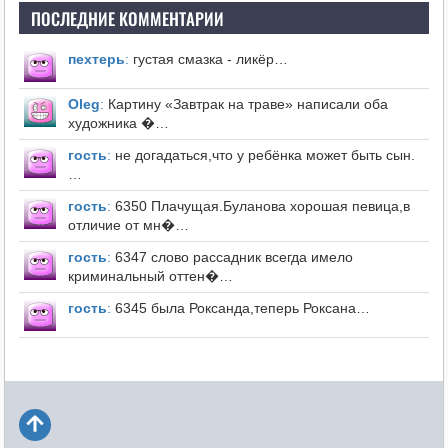
ПОСЛЕДНИЕ КОММЕНТАРИИ
пехтерь
:
густая смазка - ликёр…
Оleg
:
Картину «Завтрак на траве» написали оба
художника �…
гость
:
не догадаться,что у ребёнка может быть сын.
…
гость
:
6350 Плачущая.Буланова хорошая певица,в
отличие от мн�…
гость
:
6347 слово рассадник всегда имело
криминальный оттен�…
гость
:
6345 была Роксанда,теперь Роксана…