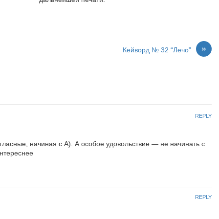
»
Кейворд № 32 “Лечо”
REPLY
ласные, начиная с А). А особое удовольствие — не начинать с
интереснее
REPLY