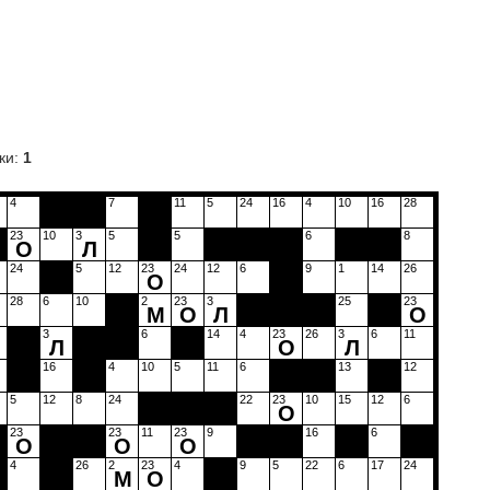
ки:
1
4
7
11
5
24
16
4
10
16
28
23
10
3
5
5
6
8
О
Л
24
5
12
23
24
12
6
9
1
14
26
О
28
6
10
2
23
3
25
23
О
М
О
Л
О
3
6
14
4
23
26
3
6
11
М
Л
О
Л
16
4
10
5
11
6
13
12
5
12
8
24
22
23
10
15
12
6
О
23
23
11
23
9
16
6
О
О
О
4
26
2
23
4
9
5
22
6
17
24
М
О