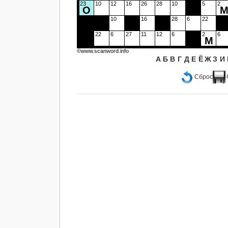
23
10
12
16
26
28
10
5
2
О
10
16
28
6
22
22
6
27
11
12
6
2
6
М
©www.scanword.info
А
Б
В
Г
Д
Е
Ё
Ж
З
И
Сброс