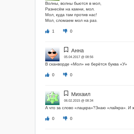
Волны, волны бьются в мол,
Разнесём на камни, мол.
Мол, куда там против нас!
Мол, сломаем мол на раз.
1
0
Анна
05.04.2017 @ 08:56
В сканворде «Мол» не берётся буква «У»
0
0
Михаил
06.02.2015 @ 08:34
А что за слово «лацкра»?Знаю «лайкра». И ж
0
0