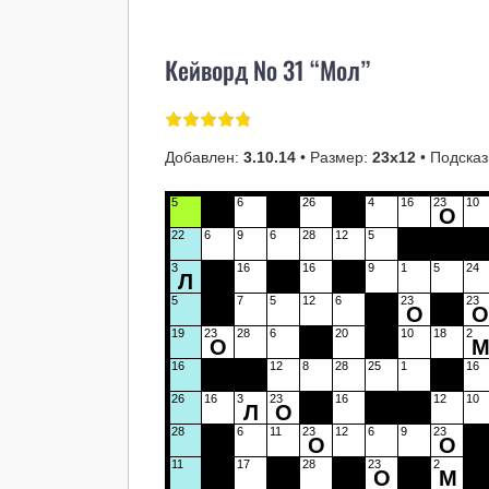
Кейворд № 31 “Мол”
Добавлен:
3.10.14
• Размер:
23х12
• Подсказ
5
6
26
4
16
23
10
О
22
6
9
6
28
12
5
3
16
16
9
1
5
24
Л
5
7
5
12
6
23
23
О
19
23
28
6
20
10
18
2
О
16
12
8
28
25
1
16
26
16
3
23
16
12
10
Л
О
28
6
11
23
12
6
9
23
О
О
11
17
28
23
2
О
М