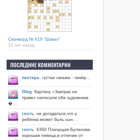
Сканворд № 619 “Шакал”
10 лет назад
ПОСЛЕДНИЕ КОММЕНТАРИИ
пехтерь
:
густая смазка - ликёр…
Оleg
:
Картину «Завтрак на
траве» написали оба художника
�…
гость
:
не догадаться,что у
ребёнка может быть сын.…
гость
:
6350 Плачущая.Буланова
хорошая певица,в отличие от