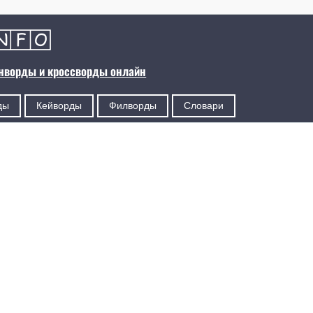
анворды и кроссворды онлайн
ды
Кейворды
Филворды
Словари