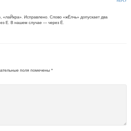
REPLY
о, «лаЙкра». Исправлено. Слово «жЁлчь» допускает два
ез Е. В нашем случае — через Ё.
зательные поля помечены
*