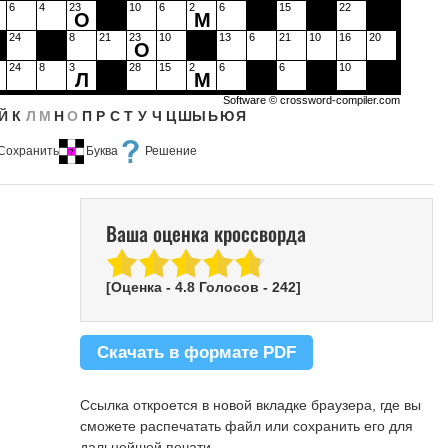
6
4
23
10
6
2
6
15
22
М
О
М
24
8
21
23
10
13
6
21
10
16
20
О
24
8
3
28
15
2
6
6
10
Л
М
Software ©
crossword-compiler.com
Й
К
Л
М
Н
О
П
Р
С
Т
У
Ч
Ц
Ш
Ы
Ь
Ю
Я
Сохранить
Буква
Решение
Ваша оценка кроссворда
[Оценка -
4.8
Голосов -
242
]
Скачать в формате PDF
Ссылка откроется в новой вкладке браузера, где вы
сможете распечатать файл или сохранить его для
дальнейшей печати.