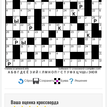
1
1
22
5
2
16
8
26
6
22
Р
4
1
4
24
11
4
3
24
10
4
22
6
К
27
22
19
23
13
2
26
4
Ы
Р
7
15
22
26
21
8
10
4
5
23
10
Р
К
К
20
21
8
23
4
3
23
7
10
К
8
26
27
2
15
4
2
3
22
16
2
Р
Ы
28
11
3
5
28
22
9
20
22
24
21
3
4
28
9
4
1
22
22
26
8
18
23
3
24
16
4
2
23
5
4
18
Р
©www.scanword.info
Software ©
crossword-compiler.com
А
Б
В
Г
Д
Е
Ё
З
И
Й
К
Л
М
Н
О
П
Р
С
Т
У
Ф
Х
Ц
Ч
Ш
Ы
Э
Ю
Я
Сброс
Сохранить
Буква
Решение
Ваша оценка кроссворда