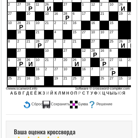
2
27
28
11
26
27
1
12
2
10
26
Р
И
И
27
10
10
16
28
6
17
21
19
21
Р
10
28
21
10
21
2
21
16
16
15
Р
18
21
4
15
27
10
10
27
8
2
21
28
27
8
2
21
27
25
26
28
Р
И
Р
27
10
27
12
28
16
8
Р
1
28
26
10
21
7
20
26
10
28
27
11
21
Р
И
И
Р
2
16
2
27
10
16
7
27
28
Р
25
21
16
15
19
21
25
2
25
27
15
18
©www.scanword.info
Software ©
crossword-compiler.com
А
Б
В
Г
Д
Е
Ё
Ж
З
И
Й
К
Л
М
Н
О
П
Р
С
Т
У
Ф
Х
Ц
Ч
Ы
Ь
Ю
Я
Сброс
Сохранить
Буква
Решение
Ваша оценка кроссворда