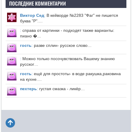
ПОСЛЕДНИЕ КОММЕНТАРИИ
Виктор Сед
:
В кейворде №2283 "Фаг" не пишется
буква "Р".…
:
справа от картинки - подходят также варианты:
пиано �…
гость
:
разве сплин- русское слово…
:
Можно только посочувствовать Вашему знанию
русског…
гость
:
ещё для простоты- в воде ракушка,раковина
на кухне.…
пехтерь
:
густая смазка - ликёр…