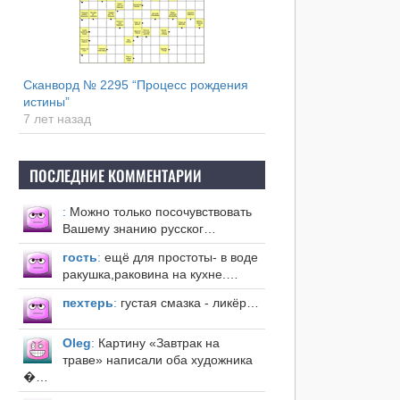
Сканворд № 2295 “Процесс рождения
истины”
7 лет назад
ПОСЛЕДНИЕ КОММЕНТАРИИ
:
Можно только посочувствовать
Вашему знанию русског…
гость
:
ещё для простоты- в воде
ракушка,раковина на кухне.…
пехтерь
:
густая смазка - ликёр…
Оleg
:
Картину «Завтрак на
траве» написали оба художника
�…