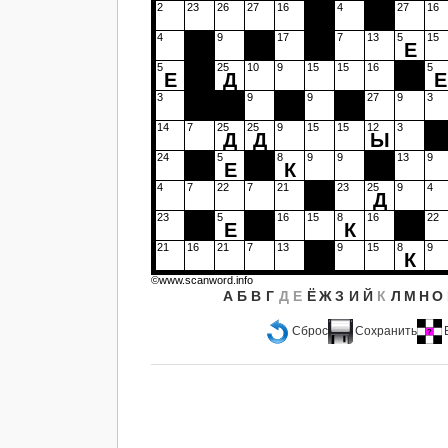
2
23
26
27
16
4
27
16
4
9
17
7
13
5
15
Е
5
25
10
9
15
15
16
5
Е
Д
Е
3
9
9
27
9
3
14
7
25
25
9
15
15
12
3
Д
Д
Ы
24
5
8
9
9
13
9
Е
К
4
7
22
7
21
23
25
9
4
Д
23
5
16
15
8
16
22
Е
К
21
16
21
7
13
9
15
8
9
К
©www.scanword.info
А
Б
В
Г
Д
Е
Ё
Ж
З
И
Й
К
Л
М
Н
О
Сброс
Сохранить