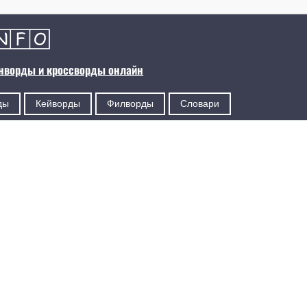
анворды и кроссворды онлайн
ды
Кейворды
Филворды
Словари