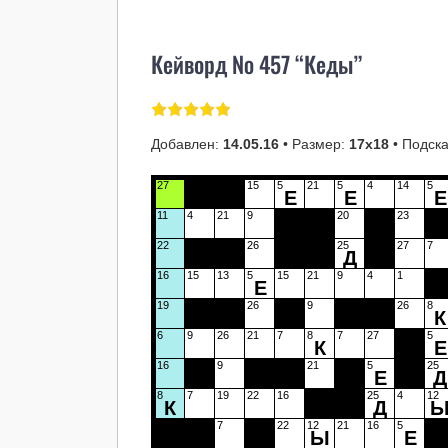
Кейворд № 457 “Кеды”
Добавлен:
14.05.16
• Размер:
17х18
• Подска
27
15
5
21
5
4
14
5
Е
Е
Е
11
4
21
9
20
23
22
26
25
27
7
Д
16
15
13
5
15
21
9
4
1
Е
19
26
9
26
8
К
6
9
26
21
7
8
7
27
5
К
Е
16
9
21
5
25
Е
Д
8
7
19
22
16
25
4
12
К
Д
7
22
12
21
16
5
Ы
Е