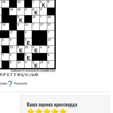
26
13
7
8
9
К
24
16
9
8
4
К
8
15
7
26
К
19
9
21
7
27
27
27
4
7
2
9
5
13
Е
13
5
15
5
4
9
Е
Е
7
4
5
4
Е
9
14
4
5
27
1
Е
Software ©
crossword-compiler.com
П
Р
С
Т
У
Ф
Ц
Ч
Ы
Ь
Ю
Буква
Решение
Ваша оценка кроссворда