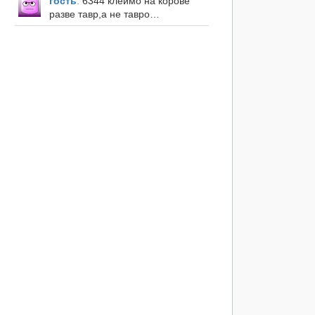
гость
:
6344 клеймо на корове
разве тавр,а не тавро…