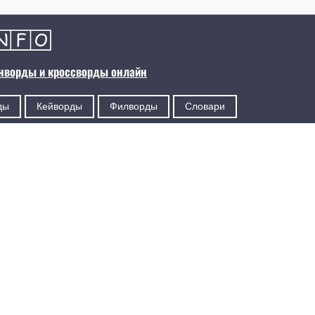
анворды и кроссворды онлайн
ды
Кейворды
Филворды
Словари