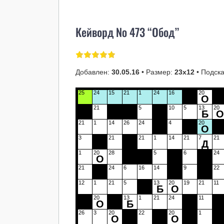
Кейворд № 473 “Обод”
Добавлен:
30.05.16
• Размер:
23х12
• Подска
25
24
15
21
1
24
16
20
О
21
5
10
5
13
20
Б
21
1
14
26
24
4
20
О
3
21
21
1
14
21
7
21
Д
1
20
28
5
6
24
О
21
24
6
16
14
9
22
12
1
21
5
13
20
19
21
11
Б
О
20
13
1
21
24
11
О
Б
26
3
20
22
20
1
О
О