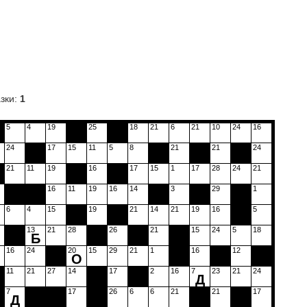
зки:
1
5
4
19
25
18
21
6
21
10
24
16
24
17
15
11
5
8
21
21
24
О
21
11
19
16
17
15
1
17
28
24
21
16
11
19
16
14
3
29
1
6
4
15
19
21
14
21
19
16
5
13
21
28
26
21
15
24
5
18
Б
16
24
20
15
29
21
1
16
12
О
11
21
27
14
17
2
16
7
23
21
24
Д
7
17
26
6
6
21
21
17
Д