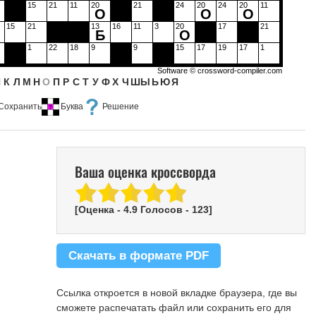
15
21
11
20
21
24
20
24
20
11
О
О
О
15
21
13
16
11
3
20
17
21
Б
О
1
22
18
9
9
15
17
19
17
1
Software ©
crossword-compiler.com
Й
К
Л
М
Н
О
П
Р
С
Т
У
Ф
Х
Ч
Ш
Ы
Ь
Ю
Я
Сохранить
Буква
Решение
Ваша оценка кроссворда
[Оценка -
4.9
Голосов -
123
]
Скачать в формате PDF
Ссылка откроется в новой вкладке браузера, где вы
сможете распечатать файл или сохранить его для