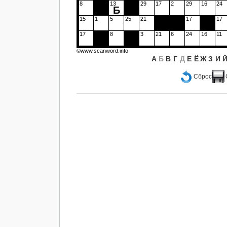
8
13
29
17
2
29
16
24
Б
15
1
5
25
21
17
17
17
8
3
21
6
24
16
11
©www.scanword.info
А
Б
В
Г
Д
Е
Ё
Ж
З
И
Сброс