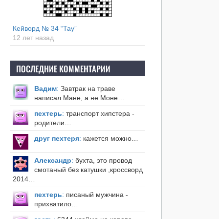
Кейворд № 34 “Тау”
12 лет назад
ПОСЛЕДНИЕ КОММЕНТАРИИ
Вадим
:
Завтрак на траве
написал Мане, а не Моне…
пехтерь
:
транспорт хипстера -
родители…
друг пехтеря
:
кажется можно…
Александр
:
бухта, это провод
смотаный без катушки ,кроссворд
2014…
пехтерь
:
писаный мужчина -
прихватило…