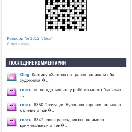
Кейворд № 1312 “Лёсс”
8 лет назад
ПОСЛЕДНИЕ КОММЕНТАРИИ
Оleg
:
Картину «Завтрак на траве» написали оба
художника �…
гость
:
не догадаться,что у ребёнка может быть сын.
…
гость
:
6350 Плачущая.Буланова хорошая певица,в
отличие от мн�…
гость
:
6347 слово рассадник всегда имело
криминальный оттен�…