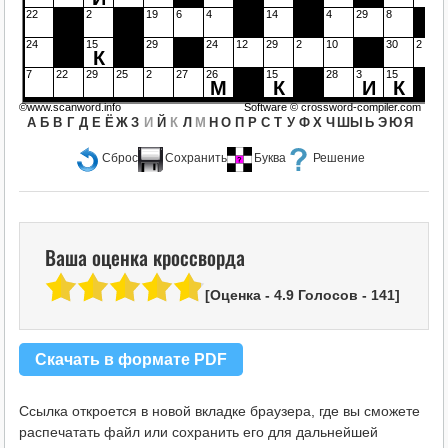
22
2
19
6
4
14
4
29
8
24
15
29
24
12
29
2
10
30
2
К
7
22
29
25
2
27
26
15
28
3
15
М
К
И
К
©www.scanword.info
Software ©
crossword-compiler.com
А
Б
В
Г
Д
Е
Ё
Ж
З
И
Й
К
Л
М
Н
О
П
Р
С
Т
У
Ф
Х
Ч
Ш
Ы
Ь
Э
Ю
Я
Сброс
Сохранить
Буква
Решение
Ваша оценка кроссворда
[Оценка -
4.9
Голосов -
141
]
Скачать в формате PDF
Ссылка откроется в новой вкладке браузера, где вы сможете
распечатать файл или сохранить его для дальнейшей