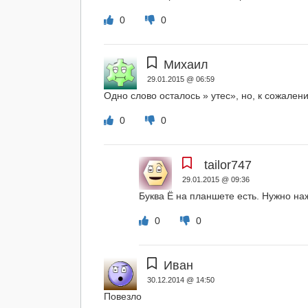
0
0
Михаил
29.01.2015 @ 06:59
Одно слово осталось » утес», но, к сожалени
0
0
tailor747
29.01.2015 @ 09:36
Буква Ё на планшете есть. Нужно наж
0
0
Иван
30.12.2014 @ 14:50
Повезло