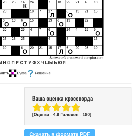
28
25
14
24
7
18
25
21
4
18
К
23
18
7
17
6
13
21
15
Л
О
6
13
6
15
13
6
13
22
О
О
О
20
25
4
7
6
24
4
18
6
О
О
25
28
25
4
8
13
19
6
20
21
15
17
6
20
25
19
О
Л
О
Software ©
crossword-compiler.com
М
Н
О
П
Р
С
Т
У
Ф
Х
Ч
Ш
Ы
Ь
Ю
Я
анить
Буква
Решение
Ваша оценка кроссворда
[Оценка -
4.9
Голосов -
180
]
Скачать в формате PDF