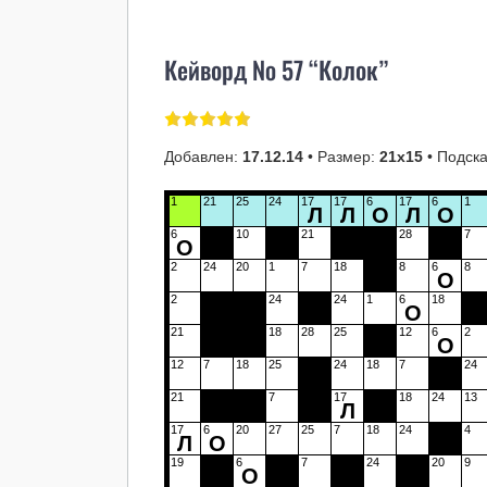
Кейворд № 57 “Колок”
Добавлен:
17.12.14
• Размер:
21х15
• Подска
1
21
25
24
17
17
6
17
6
1
Л
Л
О
Л
О
6
10
21
28
7
О
2
24
20
1
7
18
8
6
8
О
2
24
24
1
6
18
О
21
18
28
25
12
6
2
О
12
7
18
25
24
18
7
24
21
7
17
18
24
13
Л
17
6
20
27
25
7
18
24
4
Л
О
19
6
7
24
20
9
О