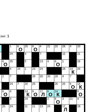
зки:
1
1
6
25
6
4
21
20
28
4
20
О
О
24
4
7
15
21
6
25
5
13
4
6
1
16
О
О
4
24
1
23
24
28
14
24
К
2
7
28
20
20
28
4
7
24
7
20
25
26
25
6
14
О
К
6
4
14
6
17
6
14
6
О
К
О
Л
О
К
О
3
24
1
6
3
21
4
О
25
24
11
21
13
24
17
28
Л