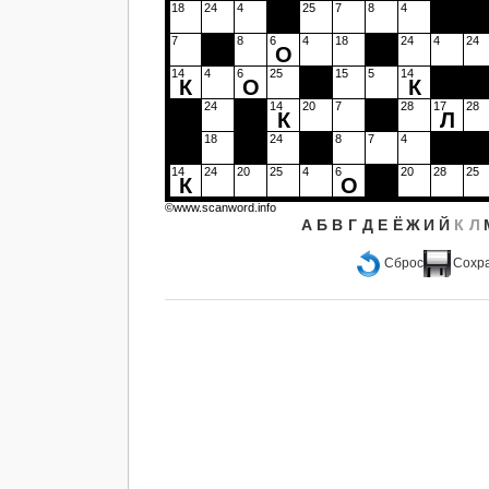
18
24
4
25
7
8
4
7
8
6
4
18
24
4
24
О
14
4
6
25
15
5
14
К
О
К
24
14
20
7
28
17
28
К
Л
18
24
8
7
4
14
24
20
25
4
6
20
28
25
К
О
©www.scanword.info
А
Б
В
Г
Д
Е
Ё
Ж
И
Й
К
Л
Сброс
Сохр