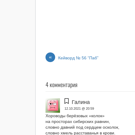
«
Кейворд № 56 “Паб”
4 комментария
Галина
12.10.2021 @ 20:59
Хороводы берёзовых «колок»
на просторах сибирских равнин,
словно давний под сердцем осколок,
словно хмель расставанья в крови.