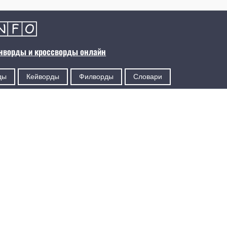
анворды и кроссворды онлайн
ды
Кейворды
Филворды
Словари