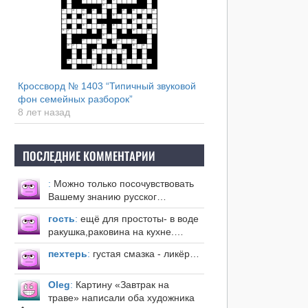
Кроссворд № 1403 “Типичный звуковой
фон семейных разборок”
8 лет назад
ПОСЛЕДНИЕ КОММЕНТАРИИ
:
Можно только посочувствовать
Вашему знанию русског…
гость
:
ещё для простоты- в воде
ракушка,раковина на кухне.…
пехтерь
:
густая смазка - ликёр…
Оleg
:
Картину «Завтрак на
траве» написали оба художника