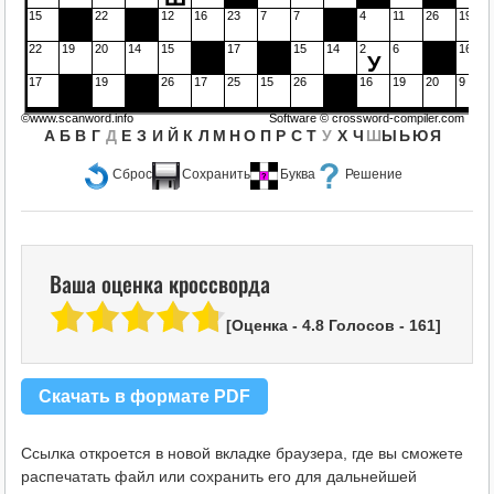
15
22
12
16
23
7
7
4
11
26
19
22
19
20
14
15
17
15
14
2
6
16
У
17
19
26
17
25
15
26
16
19
20
9
©www.scanword.info
Software ©
crossword-compiler.com
А
Б
В
Г
Д
Е
З
И
Й
К
Л
М
Н
О
П
Р
С
Т
У
Х
Ч
Ш
Ы
Ь
Ю
Я
Сброс
Сохранить
Буква
Решение
Ваша оценка кроссворда
[Оценка -
4.8
Голосов -
161
]
Скачать в формате PDF
Ссылка откроется в новой вкладке браузера, где вы сможете
распечатать файл или сохранить его для дальнейшей