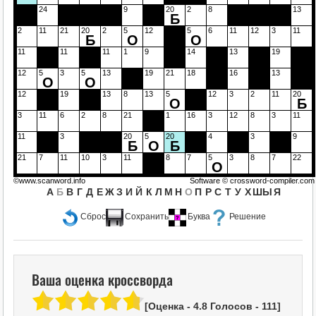
24
9
20
2
8
13
Б
2
11
21
20
2
5
12
5
6
11
12
3
11
Б
О
О
11
11
11
1
9
14
13
19
12
5
3
5
13
19
21
18
16
13
О
О
12
19
13
8
13
5
12
3
2
11
20
О
Б
3
11
6
2
8
21
1
16
3
12
8
3
11
11
3
20
5
20
4
3
9
Б
О
Б
21
7
11
10
3
11
8
7
5
3
8
7
22
О
©www.scanword.info
Software ©
crossword-compiler.com
А
Б
В
Г
Д
Е
Ж
З
И
Й
К
Л
М
Н
О
П
Р
С
Т
У
Х
Ш
Ы
Я
Сброс
Сохранить
Буква
Решение
Ваша оценка кроссворда
[Оценка -
4.8
Голосов -
111
]