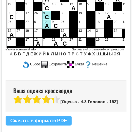
19
3
9
16
4
12
10
5
16
19
С
А
9
3
17
26
9
3
19
16
12
5
27
С
С
А
27
27
5
12
9
27
1
13
22
12
А
С
А
12
27
19
17
12
13
14
3
14
А
А
27
17
12
7
12
9
27
11
16
26
4
23
А
А
С
©www.scanword.info
Software ©
crossword-compiler.com
А
Б
В
Г
Д
Е
Ж
И
Й
К
Л
М
Н
О
П
Р
С
Т
У
Ф
Х
Ц
Ш
Ы
Ь
Ю
Я
Сброс
Сохранить
Буква
Решение
Ваша оценка кроссворда
[Оценка -
4.3
Голосов -
152
]
Скачать в формате PDF