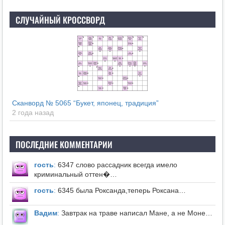
СЛУЧАЙНЫЙ КРОССВОРД
Сканворд № 5065 “Букет, японец, традиция”
2 года назад
ПОСЛЕДНИЕ КОММЕНТАРИИ
гость
:
6347 слово рассадник всегда имело
криминальный оттен�…
гость
:
6345 была Роксанда,теперь Роксана…
Вадим
:
Завтрак на траве написал Мане, а не Моне…