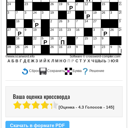
24
23
26
19
5
2
12
15
22
Р
3
7
3
24
3
19
27
5
19
26
3
25
Р
16
5
2
26
3
7
14
27
3
Р
27
5
9
19
24
15
23
16
3
5
26
24
Р
Р
16
22
5
16
17
7
15
13
9
Р
П
28
26
26
3
26
16
23
9
3
23
9
5
Р
©www.scanword.info
Software ©
crossword-compiler.com
А
Б
В
Г
Д
Е
Ж
З
И
Й
К
Л
М
Н
О
П
Р
С
Т
У
Х
Ч
Ш
Ы
Ь
Э
Ю
Я
Сброс
Сохранить
Буква
Решение
Ваша оценка кроссворда
[Оценка -
4.3
Голосов -
145
]
Скачать в формате PDF