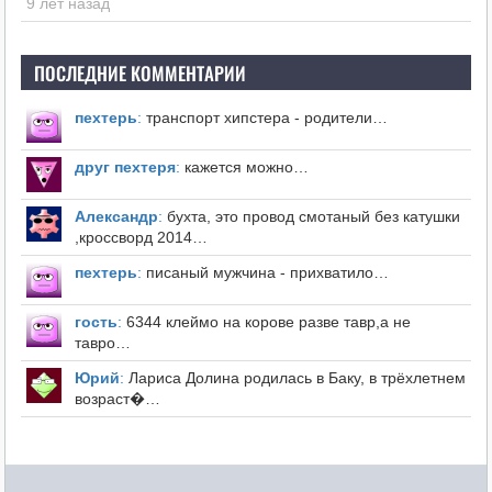
9 лет назад
ПОСЛЕДНИЕ КОММЕНТАРИИ
пехтерь
:
транспорт хипстера - родители…
друг пехтеря
:
кажется можно…
Александр
:
бухта, это провод смотаный без катушки
,кроссворд 2014…
пехтерь
:
писаный мужчина - прихватило…
гость
:
6344 клеймо на корове разве тавр,а не
тавро…
Юрий
:
Лариса Долина родилась в Баку, в трёхлетнем
возраст�…