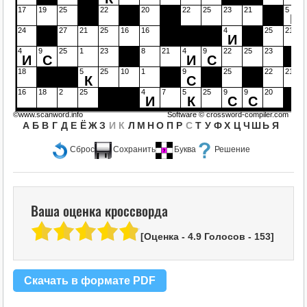
17
19
25
22
20
22
25
23
21
5
К
24
27
21
25
16
16
4
25
21
И
4
9
25
1
23
8
21
4
9
22
25
23
И
С
И
С
18
5
25
10
1
9
25
22
21
К
С
16
18
2
25
4
7
5
25
9
9
20
И
К
С
С
©www.scanword.info
Software ©
crossword-compiler.com
А
Б
В
Г
Д
Е
Ё
Ж
З
И
К
Л
М
Н
О
П
Р
С
Т
У
Ф
Х
Ц
Ч
Ш
Ь
Я
Сброс
Сохранить
Буква
Решение
Ваша оценка кроссворда
[Оценка -
4.9
Голосов -
153
]
Скачать в формате PDF