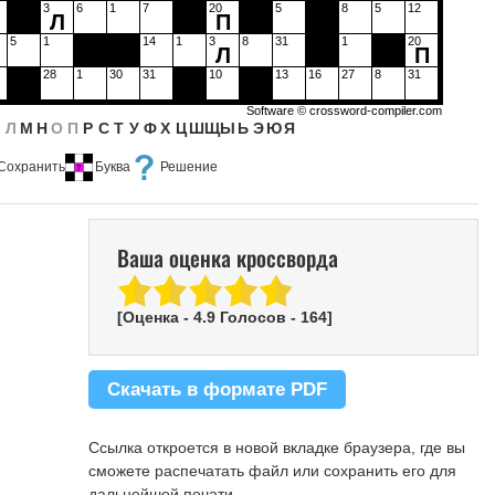
3
6
1
7
20
5
8
5
12
Л
П
5
1
14
1
3
8
31
1
20
Л
П
28
1
30
31
10
13
16
27
8
31
Software ©
crossword-compiler.com
К
Л
М
Н
О
П
Р
С
Т
У
Ф
Х
Ц
Ш
Щ
Ы
Ь
Э
Ю
Я
Сохранить
Буква
Решение
Ваша оценка кроссворда
[Оценка -
4.9
Голосов -
164
]
Скачать в формате PDF
Ссылка откроется в новой вкладке браузера, где вы
сможете распечатать файл или сохранить его для
дальнейшей печати.