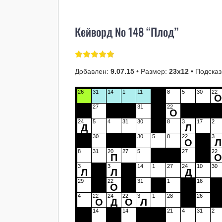
Кейворд № 148 “Плод”
Добавлен:
9.07.15
• Размер:
23х12
• Подсказ
26
31
14
1
11
8
5
30
22
27
31
22
О
24
5
4
31
30
8
3
17
2
Д
Л
30
30
5
8
22
3
О
Л
8
31
20
27
5
27
22
П
3
3
14
1
27
24
10
30
Л
Л
Д
29
22
31
1
16
О
4
22
24
22
3
1
28
26
О
Д
О
Л
14
14
21
4
31
2