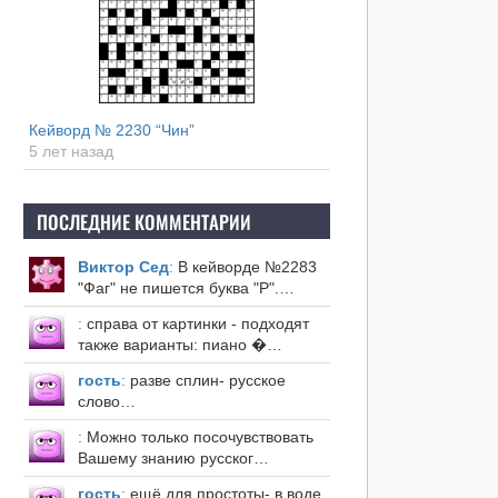
Кейворд № 2230 “Чин”
5 лет назад
ПОСЛЕДНИЕ КОММЕНТАРИИ
Виктор Сед
:
В кейворде №2283
"Фаг" не пишется буква "Р".…
:
справа от картинки - подходят
также варианты: пиано �…
гость
:
разве сплин- русское
слово…
:
Можно только посочувствовать
Вашему знанию русског…
гость
:
ещё для простоты- в воде