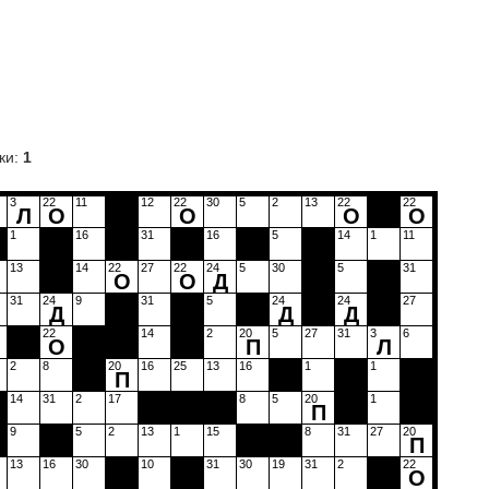
ки:
1
3
22
11
12
22
30
5
2
13
22
22
О
Л
О
О
О
О
1
16
31
16
5
14
1
11
13
14
22
27
22
24
5
30
5
31
О
О
Д
31
24
9
31
5
24
24
27
Д
Д
Д
22
14
2
20
5
27
31
3
6
О
О
П
Л
2
8
20
16
25
13
16
1
1
П
14
31
2
17
8
5
20
1
П
9
5
2
13
1
15
8
31
27
20
П
13
16
30
10
31
30
19
31
2
22
О