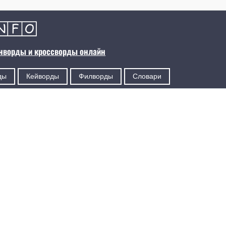
анворды и кроссворды онлайн
ды
Кейворды
Филворды
Словари