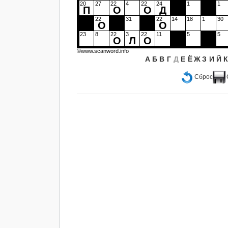
20
27
22
4
22
24
1
1
П
О
О
Д
22
31
22
14
18
1
30
О
О
23
8
22
3
22
11
5
5
О
Л
О
©www.scanword.info
А
Б
В
Г
Д
Е
Ё
Ж
З
И
Й
Сброс