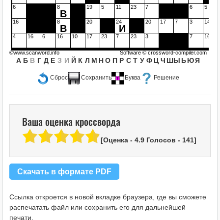
6
8
19
5
11
23
7
6
5
В
16
8
20
24
20
17
7
3
14
В
И
4
16
6
16
10
17
23
7
23
3
7
16
©www.scanword.info
Software ©
crossword-compiler.com
А
Б
В
Г
Д
Е
З
И
Й
К
Л
М
Н
О
П
Р
С
Т
У
Ф
Ц
Ч
Ш
Ы
Ь
Ю
Я
Сброс
Сохранить
Буква
Решение
Ваша оценка кроссворда
[Оценка -
4.9
Голосов -
141
]
Скачать в формате PDF
Ссылка откроется в новой вкладке браузера, где вы сможете
распечатать файл или сохранить его для дальнейшей
печати.