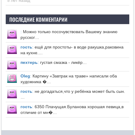
5 лет назад
ПОСЛЕДНИЕ КОММЕНТАРИИ
:
Можно только посочувствовать Вашему знанию
русског…
гость
:
ещё для простоты- в воде ракушка,раковина
на кухне.…
пехтерь
:
густая смазка - ликёр…
Оleg
:
Картину «Завтрак на траве» написали оба
художника �…
гость
:
не догадаться,что у ребёнка может быть сын.
…
гость
:
6350 Плачущая.Буланова хорошая певица,в
отличие от мн�…