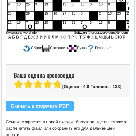
9
13
25
9
13
13
8
13
3
13
9
7
О
25
29
15
10
27
13
8
2
13
23
12
12
16
7
23
20
13
23
7
3
13
8
11
О
О
С
©www.scanword.info
Software ©
crossword-compiler.com
А
Б
В
Г
Д
Е
Ж
З
И
Й
К
Л
М
Н
О
П
Р
С
Т
У
Ф
Х
Ц
Ч
Ш
Ы
Ь
Э
Ю
Я
Сброс
Сохранить
Буква
Решение
Ваша оценка кроссворда
[Оценка -
4.8
Голосов -
133
]
Скачать в формате PDF
Ссылка откроется в новой вкладке браузера, где вы сможете
распечатать файл или сохранить его для дальнейшей
печати.