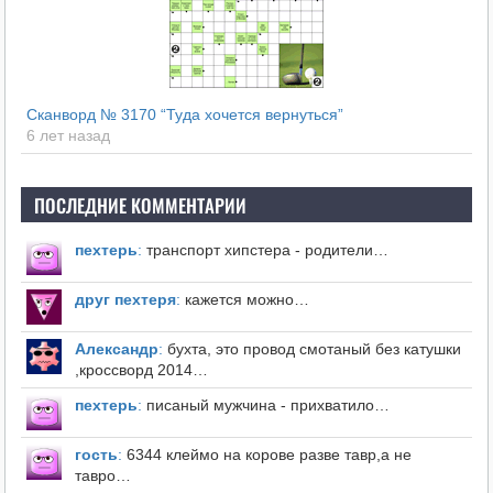
Сканворд № 3170 “Туда хочется вернуться”
6 лет назад
ПОСЛЕДНИЕ КОММЕНТАРИИ
пехтерь
:
транспорт хипстера - родители…
друг пехтеря
:
кажется можно…
Александр
:
бухта, это провод смотаный без катушки
,кроссворд 2014…
пехтерь
:
писаный мужчина - прихватило…
гость
:
6344 клеймо на корове разве тавр,а не
тавро…