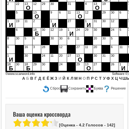
2
22
13
12
29
30
31
4
13
19
О
О
5
13
9
6
11
13
12
29
30
6
О
О
1
19
11
2
1
27
1
31
30
12
И
И
И
6
18
30
12
19
1
24
29
30
24
5
Б
И
8
30
5
6
30
30
6
11
20
30
5
6
16
3
28
12
27
11
20
6
11
1
30
24
11
20
27
13
30
31
30
И
О
18
30
18
29
30
24
29
13
27
26
1
Б
Б
О
И
©www.scanword.info
Software ©
А
Б
В
Г
Д
Е
Ё
Ж
З
И
Й
К
Л
М
Н
О
П
Р
С
Т
У
Ф
Х
Ц
Ч
Ш
Сброс
Сохранить
Буква
Решение
Ваша оценка кроссворда
[Оценка -
4.2
Голосов -
142
]