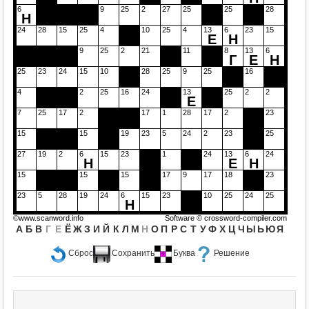
6
9
25
2
27
25
25
28
Н
24
28
15
25
4
10
25
4
13
6
23
15
Е
Н
9
25
2
21
11
8
13
6
Г
Е
Н
25
23
24
15
10
28
25
9
25
16
4
2
25
16
24
13
25
2
2
Е
7
25
17
2
17
1
28
17
2
23
15
15
19
23
5
24
2
23
25
27
19
2
6
15
23
1
24
13
6
24
Н
Е
Н
15
15
15
17
9
17
18
23
23
5
28
19
24
6
15
23
10
25
24
25
Н
©www.scanword.info
Software ©
crossword-compiler.com
А
Б
В
Г
Е
Ё
Ж
З
И
Й
К
Л
М
Н
О
П
Р
С
Т
У
Ф
Х
Ц
Ч
Ы
Ь
Ю
Я
Сброс
Сохранить
Буква
Решение