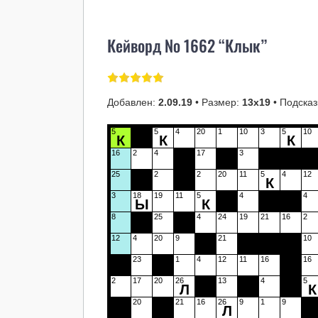
Кейворд № 1662 “Клык”
Добавлен:
2.09.19
• Размер:
13х19
• Подсказ
5
5
4
20
1
10
3
5
10
К
К
К
16
2
4
17
3
25
2
2
20
11
5
4
12
К
3
18
19
11
5
4
4
Ы
К
8
25
4
24
19
21
16
2
12
4
20
9
21
10
23
1
4
12
11
16
16
2
17
20
26
13
4
5
Л
К
20
21
16
26
9
1
9
Л