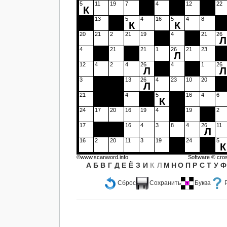
5
11
19
7
4
12
22
К
13
5
4
16
5
4
8
К
К
20
21
2
21
19
4
21
26
Л
4
21
21
1
26
21
23
Л
12
4
2
4
26
4
1
26
Л
Л
3
13
26
4
23
10
20
Л
21
4
5
16
4
6
К
24
17
20
16
19
4
19
2
17
16
4
3
8
4
26
11
Л
16
2
20
11
3
19
24
5
К
©www.scanword.info
Software ©
cro
А
Б
В
Г
Д
Е
Ё
З
И
К
Л
М
Н
О
П
Р
С
Т
У
Ф
Сброс
Сохранить
Буква