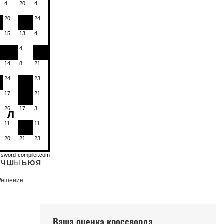
4
20
4
20
24
15
13
4
4
14
8
21
24
23
17
21
26
17
3
Л
11
11
20
21
23
ssword-compiler.com
Ч
Ш
Ы
Ь
Ю
Я
Решение
Ваша оценка кроссворда