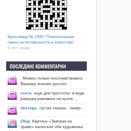
Кроссворд № 1992 “Пленительная
смесь естественности и кокетства”
6 лет назад
ПОСЛЕДНИЕ КОММЕНТАРИИ
:
Можно только посочувствовать
Вашему знанию русског…
гость
:
ещё для простоты- в воде
ракушка,раковина на кухне.…
пехтерь
:
густая смазка - ликёр…
Оleg
:
Картину «Завтрак на
траве» написали оба художника