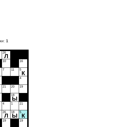
ки:
1
26
Л
10
16
7
11
5
К
4
21
20
19
18
Ы
4
1
21
26
18
5
Л
Ы
К
19
19