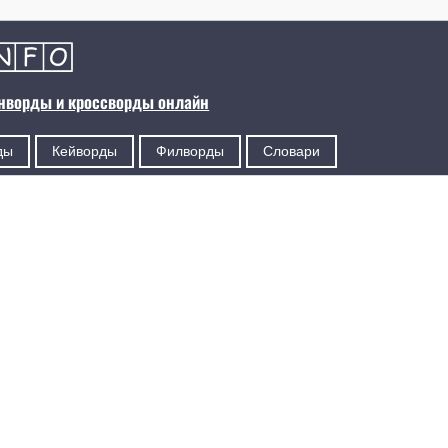
анворды и кроссворды онлайн
ды
Кейворды
Филворды
Словари