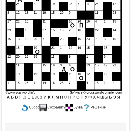
24
6
19
23
7
11
24
12
8
12
13
11
19
15
20
9
11
23
17
22
15
11
10
26
16
4
1
15
О
П
23
1
27
15
19
23
16
22
14
15
13
16
20
7
25
15
23
7
5
15
15
10
21
1
12
19
15
16
О
12
20
16
28
11
9
1
6
11
8
15
19
3
10
13
15
19
22
Д
О
19
19
19
19
10
12
12
О
1
15
23
7
14
16
23
7
4
15
1
4
©www.scanword.info
Software ©
crossword-compiler.com
А
Б
В
Г
Д
Е
Ё
Ж
З
И
К
Л
М
Н
О
П
Р
С
Т
У
Ф
Х
Ч
Ш
Ы
Ь
Э
Я
Сброс
Сохранить
Буква
Решение