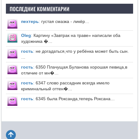
ПОСЛЕДНИЕ КОММЕНТАРИИ
пехтерь
:
густая смазка - ликёр…
Оleg
:
Картину «Завтрак на траве» написали оба
художника �…
гость
:
не догадаться,что у ребёнка может быть сын.
…
гость
:
6350 Плачущая.Буланова хорошая певица,в
отличие от мн�…
гость
:
6347 слово рассадник всегда имело
криминальный оттен�…
гость
:
6345 была Роксанда,теперь Роксана…