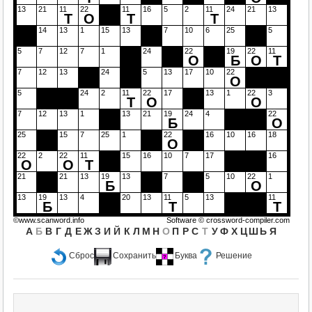
13
21
11
22
11
16
5
2
11
24
21
13
Т
О
Т
Т
14
13
1
15
13
7
10
6
25
5
5
7
12
7
1
24
22
19
22
11
О
Б
О
Т
7
12
13
24
5
13
17
10
22
О
5
24
2
11
22
17
13
1
22
3
Т
О
О
7
12
13
1
13
21
19
24
4
22
Б
О
25
15
7
25
1
22
16
10
16
18
О
22
2
22
11
15
16
10
7
17
16
О
О
Т
21
21
13
19
13
7
5
10
22
1
Б
О
13
19
13
4
20
13
11
5
13
11
Б
Т
Т
©www.scanword.info
Software ©
crossword-compiler.com
А
Б
В
Г
Д
Е
Ж
З
И
Й
К
Л
М
Н
О
П
Р
С
Т
У
Ф
Х
Ц
Ш
Ь
Я
Сброс
Сохранить
Буква
Решение